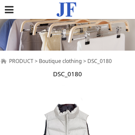
DSC_0180
PRODUCT
>
Boutique clothing
>
DSC_0180
DSC_0180